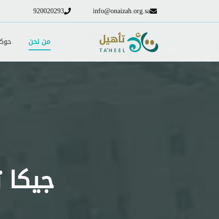
920020293
info@onaizah.org.sa
من نحن
حوكم
جيكا تشوكل