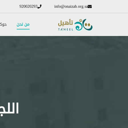
920020293
info@onaizah.org.sa
من نحن
حوكم
اللج