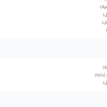
ية)
ل)
ل)
ة)
إدارة)
ل)