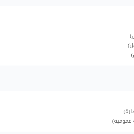
)
ل)
)
ارة)
ة عمومية)