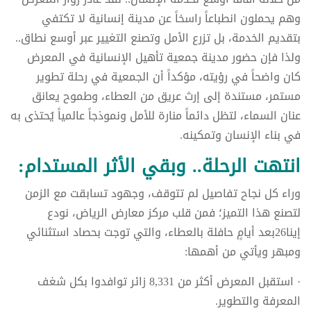
وهم يحملون انطباعاً راسخاً عن مدينة إنسانية لا تكتفي
بتقديم الخدمة، بل تزرع الأمل وتصنع التغيير عبر أوسع نطاق..
ولذا فإن حضور مدينة جمعية تأهيل الإنسانية في المعرض
كان واضحاً في رؤيته، مؤكداً أن الجمعية في رحلة تطوير
مستمر، مستندة إلى إرث عريق من العطاء، وطموح يعانق
عنان السماء، لتظل دائماً منارة للأمل ونموذجاً عالمياً يُحتذى به
في بناء الإنسان وتمكينه.
انتهت الرحلة.. وبقي الأثر المستدام:
وراء كل نجاح تفاصيل لم تتوقف، وجهود تسابقت مع الزمن
لتصنع هذا التميز؛ فمن قلب مركز معارض الرياض، نودع
إينا26بعد أيامٍ حافلة بالعطاء، والتي توجت بحصاد استثنائي
ومبهر ويأتي من أهمها:
· استقبل المعرض أكثر من 8,331 زائر توافدوا بكل شغف
المعرفة والتطوير.