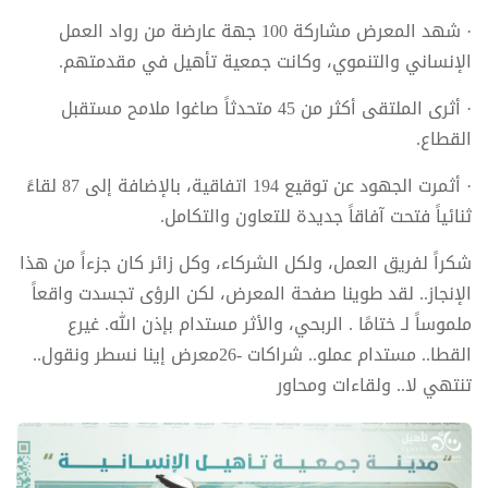
· شهد المعرض مشاركة 100 جهة عارضة من رواد العمل
الإنساني والتنموي، وكانت جمعية تأهيل في مقدمتهم.
· أثرى الملتقى أكثر من 45 متحدثاً صاغوا ملامح مستقبل
القطاع.
· أثمرت الجهود عن توقيع 194 اتفاقية، بالإضافة إلى 87 لقاءً
ثنائياً فتحت آفاقاً جديدة للتعاون والتكامل.
شكراً لفريق العمل، ولكل الشركاء، وكل زائر كان جزءاً من هذا
الإنجاز.. لقد طوينا صفحة المعرض، لكن الرؤى تجسدت واقعاً
ملموساً لـ ختامًا . الربحي، والأثر مستدام بإذن الله. غيرع
القطا.. مستدام عملو.. شراكات -26معرض إينا نسطر ونقول..
تنتهي لا.. ولقاءات ومحاور