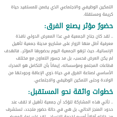
التمكين الوظيفي والاجتماعي الذي يضمن للمستفيد حياة
كريمة ومستقلة.
حضورٌ مؤثر يصنع الفرق:
.. لقد كان جناح الجمعية في عذا المعرض الدولي نافذة
معرفية أطل منها الزوار على مشاريع مدينة جمعية تأهيل
الإنسانية، حيث تزهو الجمعية اليوم بحضورها المؤثر.. فالهدف
لم يكن العرض فحسب، بل مد جسور التعاون مع مختلف
قطاعات المجتمع ومؤسساته، إيماناً بأن التكامل هو المحرك
الأساسي لصناعة الفرق في حياة ذوي الإعاقة وجودتها من
الولادة وحتى التمكين الوظيفي والاجتماعي.
خطوات واثقة نحو المستقبل:
.. تأتي هذه المشاركة لتؤكد أن جمعية تأهيل لا تقف عند
حدود المنجز الحالي، بل هي في حالة حضور متجدد، تستشرف
من خلاله آفاقاً أوسع لخدمة الإنسان.. لقد غادر زوار المعرض