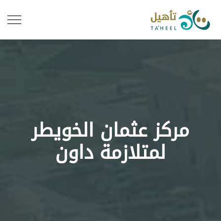
مركز عثمان الخويطر
لمتلازمة داون