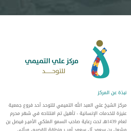
نبذة عن المركز
مركز الشيخ علي العبد الله التميمي للتوحد أحد فروع جمعية
عنيزة للخدمات الإنسانية - تأهيل تم افتتاحه في شهر محرم
لعام 1439هـ تحت رعاية صاحب السمو الملكي الأميـر فيصل بن
مشعل بن سعود آل سعود أميــر منطقة القصيم، ويأتي