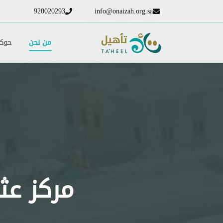
920020293
info@onaizah.org.sa
من نحن
حوكم
مركز عث