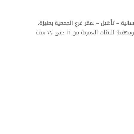
انية – تأهيل – بمقر فرع الجمعية بعنيزة،
وهو مركز متخصص في برامج التأهيل المهني للأشخاص ذوي الإعاقة من خلال ورش تدريبية وتأهيلية ومهنية للفئات العمرية من ١٦ حتى ٢٢ سنة