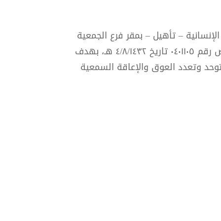
لإنسانية – تأهيل – بمقر فرع الجمعية
بمجمع علي الجفالي للرعاية والتأهيل بعنيزة، وتعمل المدرسة تحت إشراف وزارة التربية والتعليم بترخيص رقم ٠٤٠١١٠٥ تاريخ ٤/٨/١٤٣٢ هـ، بهدف
لتوحد وتعدد العوق والإعاقة السمعية