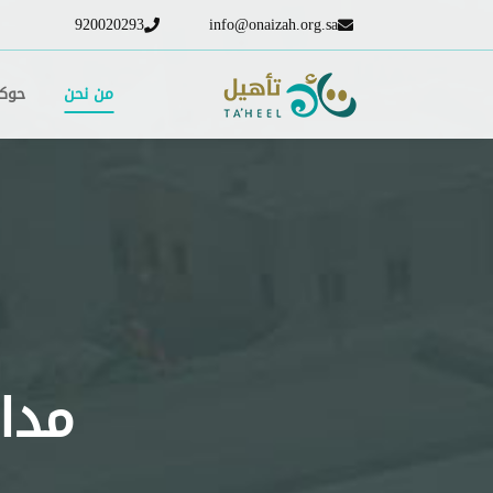
920020293
info@onaizah.org.sa
من نحن
حوكم
مدار