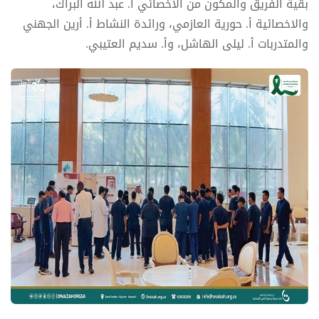
بقية الفريق والمكون من الاخصائي أ. عبد الله البراك،
والاخصائية أ. حورية العازمي، ورائدة النشاط أ. أرين الجهني
والمتدربات أ. ليلى الهاشل، وأ. سديم العتيبي.‬⁩ ‬⁩