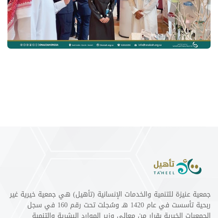
جمعية عنيزة للتنمية والخدمات الإنسانية (تأهيل) هي جمعية خيرية غير
ربحية تأسست في عام 1420 هـ وسُجلت تحت رقم 160 في سجل
الجمعيات الخيرية بقرار من معالي وزير الموارد البشرية والتنمية